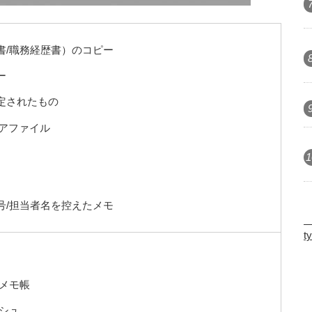
書/職務経歴書）のコピー
ー
定されたもの
リアファイル
1
号/担当者名を控えたメモ
d
t
/メモ帳
ッシュ