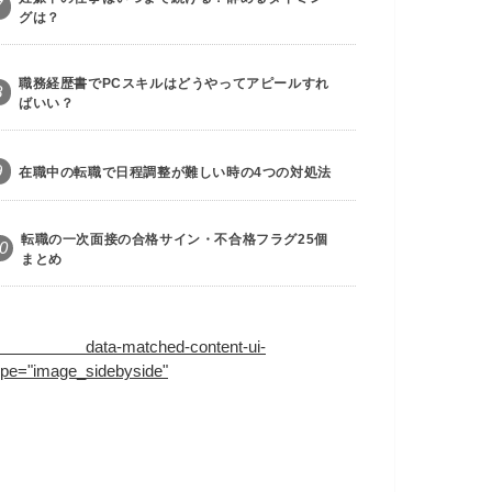
7
グは？
職務経歴書でPCスキルはどうやってアピールすれ
8
ばいい？
9
在職中の転職で日程調整が難しい時の4つの対処法
転職の一次面接の合格サイン・不合格フラグ25個
0
まとめ
ata-matched-content-ui-
ype="image_sidebyside"