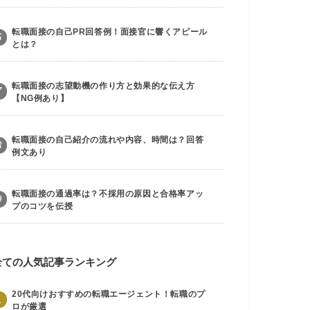
転職面接の自己PR回答例！面接官に響くアピール
6
とは？
転職面接の志望動機の作り方と効果的な伝え方
7
【NG例あり】
転職面接の自己紹介の流れや内容、時間は？回答
8
例文あり
転職面接の通過率は？不採用の原因と合格率アッ
9
プのコツを伝授
全ての人気記事ランキング
20代向けおすすめの転職エージェント！転職のプ
1
ロが厳選