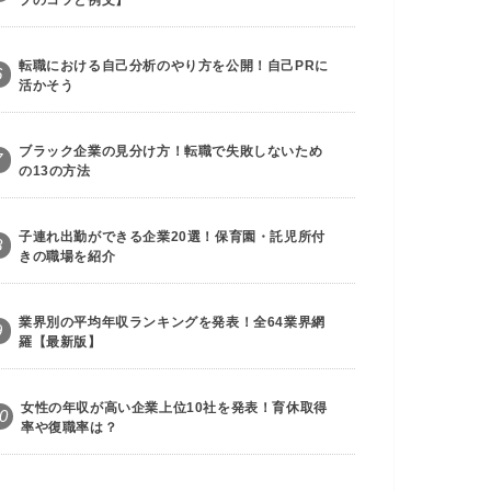
転職における自己分析のやり方を公開！自己PRに
6
活かそう
ブラック企業の見分け方！転職で失敗しないため
7
の13の方法
子連れ出勤ができる企業20選！保育園・託児所付
8
きの職場を紹介
業界別の平均年収ランキングを発表！全64業界網
9
羅【最新版】
女性の年収が高い企業上位10社を発表！育休取得
0
率や復職率は？