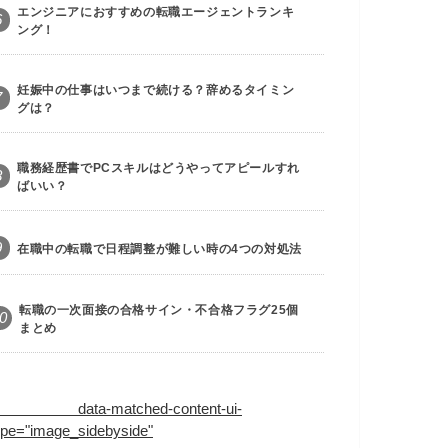
エンジニアにおすすめの転職エージェントランキ
6
ング！
妊娠中の仕事はいつまで続ける？辞めるタイミン
7
グは？
職務経歴書でPCスキルはどうやってアピールすれ
8
ばいい？
9
在職中の転職で日程調整が難しい時の4つの対処法
転職の一次面接の合格サイン・不合格フラグ25個
0
まとめ
ata-matched-content-ui-
ype="image_sidebyside"