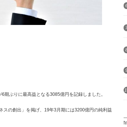
1
が6期ぶりに最高益となる3085億円を記録しました。
スの創出」を掲げ、19年3月期には3200億円の純利益
d
t