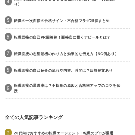
4
り】
5
転職の一次面接の合格サイン・不合格フラグ25個まとめ
6
転職面接の自己PR回答例！面接官に響くアピールとは？
7
転職面接の志望動機の作り方と効果的な伝え方【NG例あり】
8
転職面接の自己紹介の流れや内容、時間は？回答例文あり
転職面接の通過率は？不採用の原因と合格率アップのコツを伝
9
授
全ての人気記事ランキング
1
20代向けおすすめの転職エージェント！転職のプロが厳選