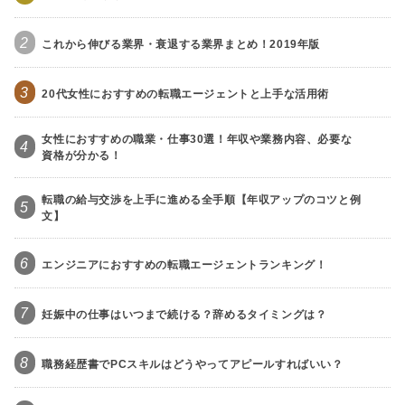
2
これから伸びる業界・衰退する業界まとめ！2019年版
3
20代女性におすすめの転職エージェントと上手な活用術
女性におすすめの職業・仕事30選！年収や業務内容、必要な
4
資格が分かる！
転職の給与交渉を上手に進める全手順【年収アップのコツと例
5
文】
6
エンジニアにおすすめの転職エージェントランキング！
7
妊娠中の仕事はいつまで続ける？辞めるタイミングは？
8
職務経歴書でPCスキルはどうやってアピールすればいい？