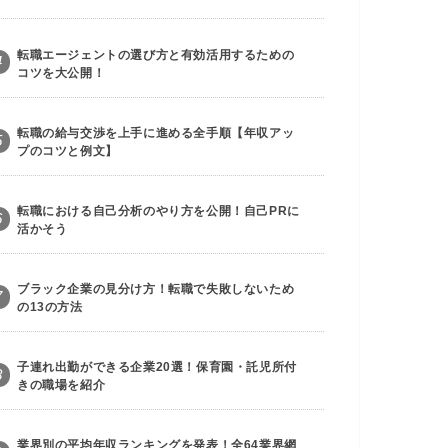
転職エージェントの選び方と有効活用するための
4
コツを大公開！
転職の給与交渉を上手に進める全手順【年収アッ
5
プのコツと例文】
転職における自己分析のやり方を公開！自己PRに
6
活かそう
ブラック企業の見分け方！転職で失敗しないため
7
の13の方法
子連れ出勤ができる企業20選！保育園・託児所付
8
きの職場を紹介
業界別の平均年収ランキングを発表！全64業界網