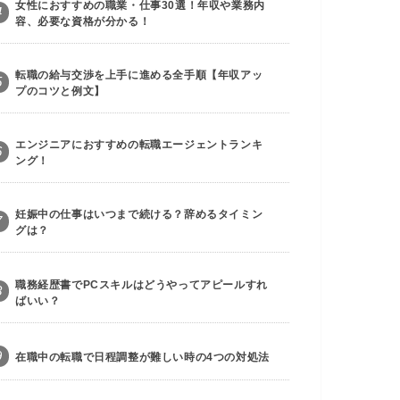
女性におすすめの職業・仕事30選！年収や業務内
4
容、必要な資格が分かる！
転職の給与交渉を上手に進める全手順【年収アッ
5
プのコツと例文】
エンジニアにおすすめの転職エージェントランキ
6
ング！
妊娠中の仕事はいつまで続ける？辞めるタイミン
7
グは？
職務経歴書でPCスキルはどうやってアピールすれ
8
ばいい？
9
在職中の転職で日程調整が難しい時の4つの対処法